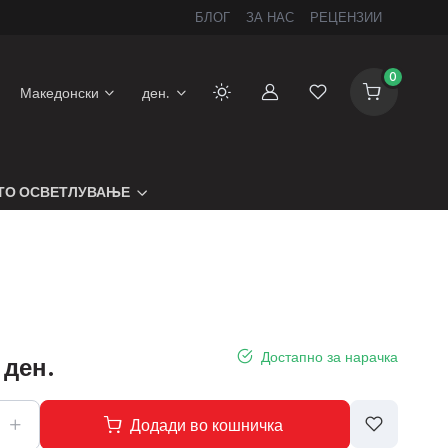
БЛОГ
ЗА НАС
РЕЦЕНЗИИ
0
Македонски
ден.
Сметка
Листа на желби
ТО ОСВЕТЛУВАЊЕ
Достапно за нарачка
 ден.
Додади во кошничка