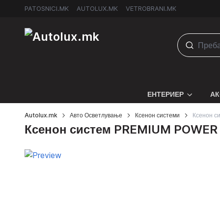
PATOSNICI.MK
AUTOLUX.MK
VETROBRANI.MK
ЕНТЕРИЕР
АК
Autolux.mk
Авто Осветлување
Ксенон системи
Ксенон 
Ксенон систем PREMIUM POWER 