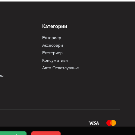
Категории
Ентериер
Аксесоари
Екстериер
Консумативи
Авто Осветлување
ост