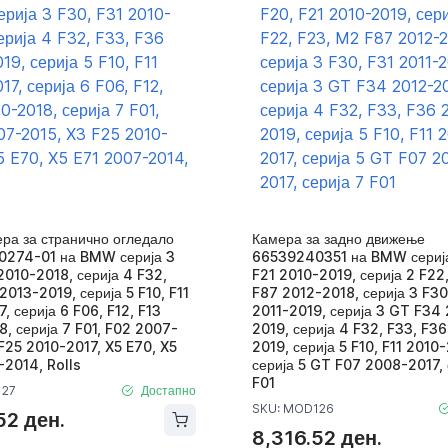
ра за странично огледало
Камера за задно движење
274-01 на BMW серија 3
66539240351 на BMW серија
2010-2018, серија 4 F32,
F21 2010-2019, серија 2 F22
2013-2019, серија 5 F10, F11
F87 2012-2018, серија 3 F30
, серија 6 F06, F12, F13
2011-2019, серија 3 GT F34
, серија 7 F01, F02 2007-
2019, серија 4 F32, F33, F3
F25 2010-2017, X5 E70, X5
2019, серија 5 F10, F11 2010-
-2014, Rolls
серија 5 GT F07 2008-2017, 
F01
127
Достапно
SKU: MOD126
52 ден.
8,316.52 ден.