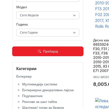
Модел
Година
Десна ка
66539240
F30, F31 
Пребарај
F33, F36 
2010-2017
2010-2018
2015, X3 
Категории
E71 2007
Ентериер
SKU: MOD
8,005.
Мултимедија системи
Ентериерни декоративни лајсни
Подлакатник
Рингови за шал табла
Шалтери/ топки за брзини