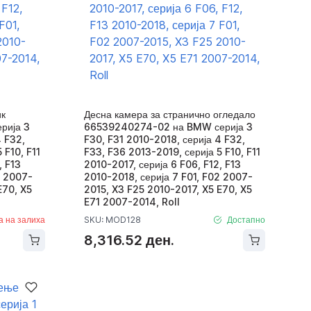
ик
Десна камера за странично огледало
рија 3
66539240274-02 на BMW серија 3
4 F32,
F30, F31 2010-2018, серија 4 F32,
 F10, F11
F33, F36 2013-2019, серија 5 F10, F11
, F13
2010-2017, серија 6 F06, F12, F13
2 2007-
2010-2018, серија 7 F01, F02 2007-
E70, X5
2015, X3 F25 2010-2017, X5 E70, X5
E71 2007-2014, Roll
а на залиха
SKU: MOD128
Достапно
8,316.52 ден.