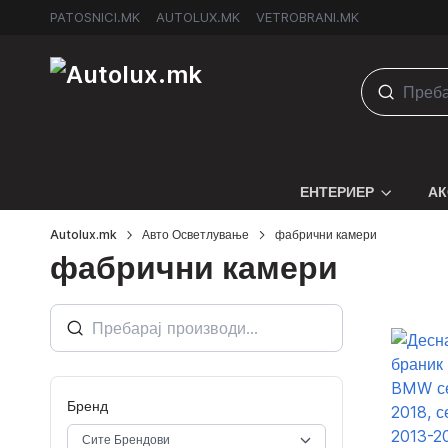
PATOSNICI.MK
AUTOLUX.MK
VETROBRANI.MK
ЕНТЕРИЕР
АК
Autolux.mk
Авто Осветлување
фабрични камери
фабрични камери
Бренд