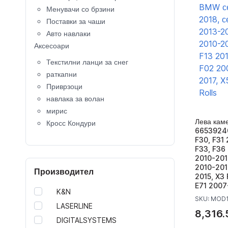
Менувачи со брзини
Поставки за чаши
Авто навлаки
Аксесоари
Текстилни ланци за снег
раткапни
Приврзоци
навлака за волан
мирис
Лева каме
Кросс Кондури
66539240
Крос Кациги
F30, F31 
копче за клучеви
F33, F36 
2010-2017
Капачки за вентили
2010-2018
Производител
Калобрани
2015, X3 
детско седиште
E71 2007
K&N
кровни носачи
SKU: MOD
LASERLINE
Багажници за велосипеди
8,316.
DIGITALSYSTEMS
Кровни куфери