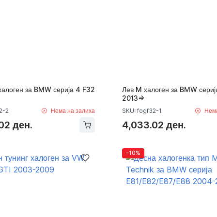
халоген за BMW серија 4 F32
Лев M халоген за BMW сериј
2013=>
2-2
Нема на залиха
SKU: fogf32-1
Нем
02 ден.
4,033.02 ден.
-10%