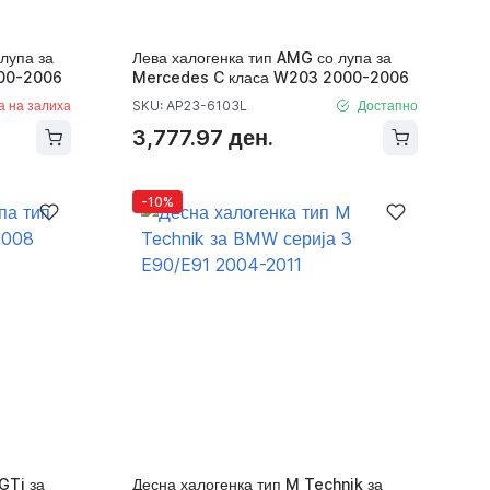
лупа за
Лева халогенка тип AMG со лупа за
00-2006
Mercedes C класа W203 2000-2006
а на залиха
SKU: AP23-6103L
Достапно
3,777.97 ден.
-10%
GTi за
Десна халогенка тип M Technik за