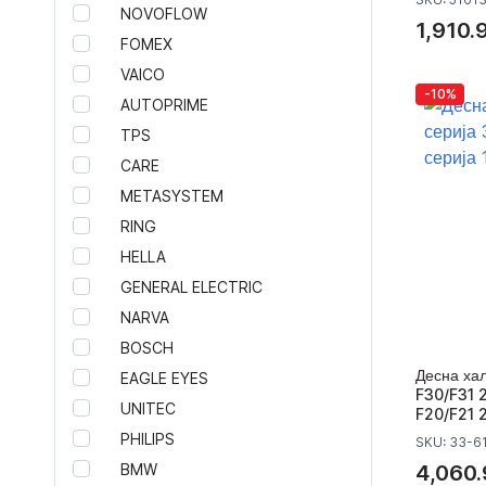
NOVOFLOW
LED плафони
1,910.
FOMEX
LED сијалици
LED системи
VAICO
-10%
LED барови
AUTOPRIME
Аксесоари за ксенон и LED системи
TPS
Модули за автоматско палење на
CARE
фарови
METASYSTEM
Трафоа за ксенон и лед фарови
RING
Bi-LED и Bi-Xenon лупи за
вградување
HELLA
Халогенски сијалици
GENERAL ELECTRIC
Ксенон сијалици
NARVA
LED жмигавци за странични
BOSCH
ретровизори
Десна ха
EAGLE EYES
Тунинг Штопови
F30/F31 2
UNITEC
Стакла, корпуси и диодни ленти за
F20/F21 2
фарови
PHILIPS
SKU: 33-6
Тунинг фарови
BMW
4,060.