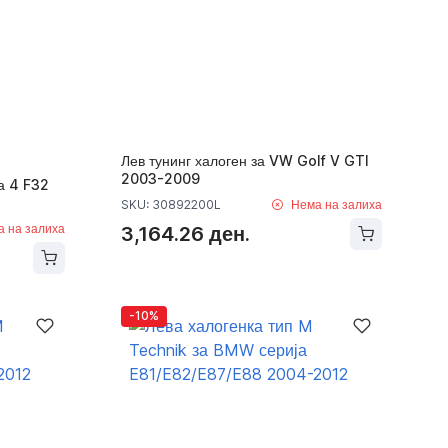
Лев тунинг халоген за VW Golf V GTI
2003-2009
а 4 F32
SKU: 30892200L
Нема на залиха
а на залиха
3,164.26 ден.
-10%