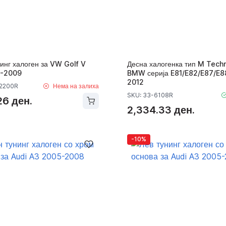
инг халоген за VW Golf V
Десна халогенка тип M Techn
3-2009
BMW серија E81/E82/E87/E8
2012
2200R
Нема на залиха
SKU: 33-6108R
26 ден.
2,334.33 ден.
-10%