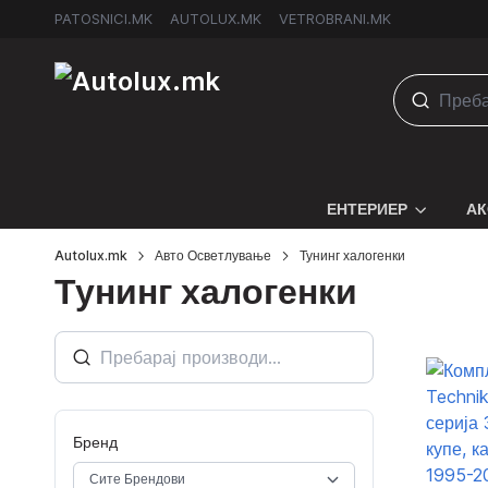
PATOSNICI.MK
AUTOLUX.MK
VETROBRANI.MK
ЕНТЕРИЕР
АК
Autolux.mk
Авто Осветлување
Тунинг халогенки
Тунинг халогенки
Бренд