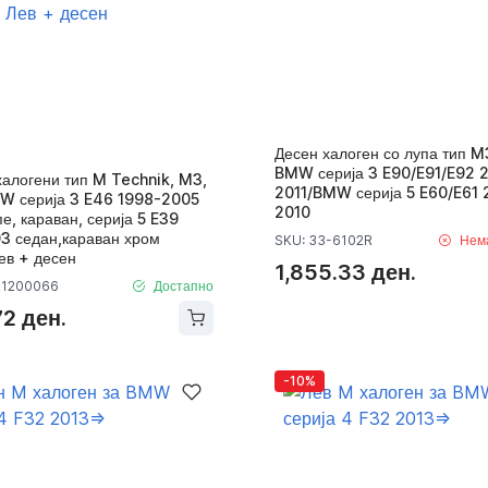
Десен халоген со лупа тип M
BMW серија 3 E90/E91/E92 
халогени тип M Technik, M3,
2011/BMW серија 5 E60/E61
W серија 3 E46 1998-2005
2010
пе, караван, серија 5 E39
3 седан,караван хром
SKU: 33-6102R
Нем
ев + десен
1,855.33 ден.
21200066
Достапно
72 ден.
-10%