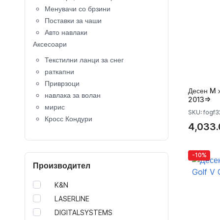
Менувачи со брзини
Поставки за чаши
Авто навлаки
Аксесоари
Текстилни ланци за снег
раткапни
Приврзоци
Десен M 
навлака за волан
2013=>
мирис
SKU: fogf3
Кросс Кондури
4,033.
Крос Кациги
копче за клучеви
Капачки за вентили
-10%
Производител
Калобрани
детско седиште
K&N
кровни носачи
LASERLINE
Багажници за велосипеди
DIGITALSYSTEMS
Кровни куфери