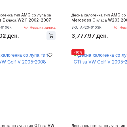
огенка тип AMG со лупа за
Десна халогенка тип AMG со 
 E класа W211 2002-2007
Mercedes C класа W203 20
-6106R
Нема на залиха
SKU: AP23-6103R
Нем
02 ден.
3,777.97 ден.
-10%
генка со лупа тип GTi за VW
Десна халогенка со лупа тип 