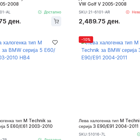
005-2008
VW Golf V 2005-2008
101-AL
Достапно
SKU: 21-6101-AR
Нем
75 ден.
2,489.75 ден.
-10%
огенка тип M Technik за
Лева халогенка тип M Techn
ја 5 E60/Е61 2003-2010
серија 3 E90/E91 2004-2011
SKU: 51016-7L
3-7R
Достапно