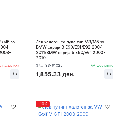
3/M5 за
Лев халоген со лупа тип M3/M5 за
2004-
BMW серија 3 E90/E91/E92 2004-
 2003-
2011/BMW серија 5 E60/E61 2003-
2010
а на залиха
SKU: 33-6102L
Достапно
1,855.33 ден.
-10%