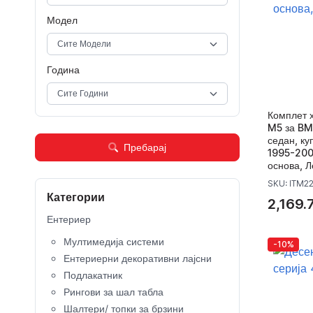
Модел
Година
Комплет 
M5 за BM
седан, ку
Пребарај
1995-200
основа, Л
SKU: ITM2
Категории
2,169.
Ентериер
Мултимедија системи
-10%
Ентериерни декоративни лајсни
Подлакатник
Рингови за шал табла
Шалтери/ топки за брзини