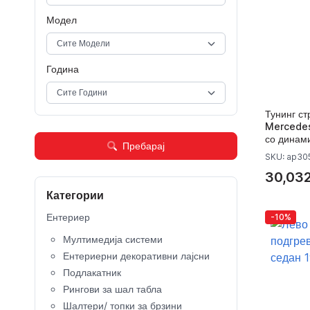
Модел
Година
Тунинг ст
Mercedes
со динам
Пребарај
SKU: ap3
30,032
Категории
Ентериер
-10%
Мултимедија системи
Ентериерни декоративни лајсни
Подлакатник
Рингови за шал табла
Шалтери/ топки за брзини