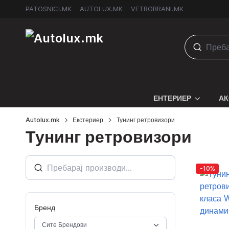
PATOSNICI.MK
AUTOLUX.MK
VETROBRANI.MK
ЕНТЕРИЕР
АК
Autolux.mk
Екстериер
Тунинг ретровизори
Тунинг ретровизори
-10%
Бренд