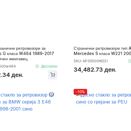
ранични ретровизори за
Странични ретровизори тип 
 G класа W464 1989-2017
Mercedes S класа W221 20
ичен жмигавец
SKU: AP30500W221
0500w464
Достапно
34,482.73 ден.
.34 ден.
-10%