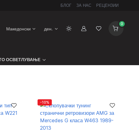
БЛОГ
ЗА НАС
РЕЦЕНЗИИ
0
Македонски
ден.
Сметка
Листа на желби
ТО ОСВЕТЛУВАЊЕ
-10%