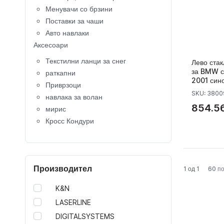
Менувачи со брзини
Поставки за чаши
Авто навлаки
Аксесоари
Текстилни ланци за снег
Лево стак
за BMW с
раткапни
2001 син
Приврзоци
SKU: 380
навлака за волан
854.56
мирис
Кросс Кондури
Крос Кациги
копче за клучеви
Капачки за вентили
Производител
Калобрани
1 од 1
60 по
детско седиште
K&N
кровни носачи
LASERLINE
Багажници за велосипеди
DIGITALSYSTEMS
Кровни куфери