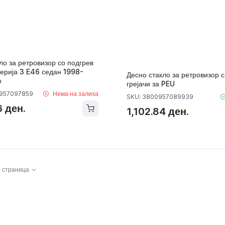
ло за ретровизор со подгрев
ерија 3 E46 седан 1998-
Десно стакло за ретровизор с
о
грејачи за PEU
0957097859
Нема на залиха
SKU: 3800957089939
 ден.
1,102.84 ден.
 страница