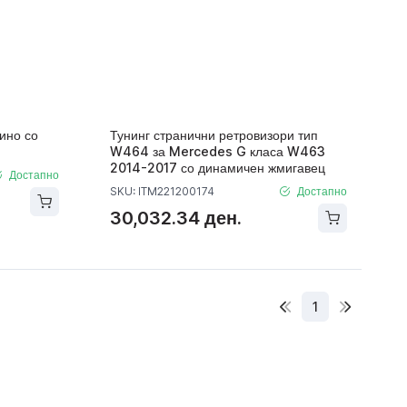
ино со
Тунинг странични ретровизори тип
W464 за Mercedes G класа W463
2014-2017 со динамичен жмигавец
Достапно
SKU: ITM221200174
Достапно
30,032.34 ден.
1