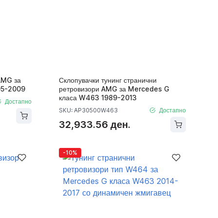
AMG за
Склопувачки тунинг странични
05-2009
ретровизори AMG за Mercedes G
класа W463 1989-2013
Достапно
SKU: AP30500W463
Достапно
32,933.56 ден.
-10%