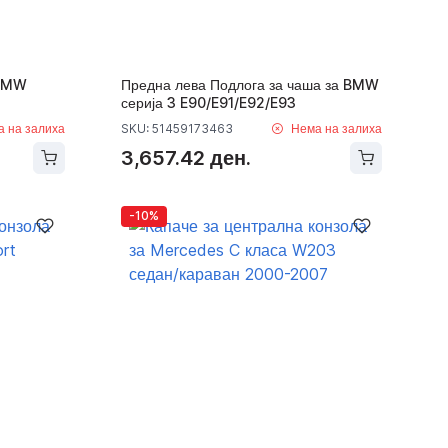
 BMW
Предна лева Подлога за чаша за BMW
серија 3 E90/E91/E92/E93
а на залиха
SKU: 51459173463
Нема на залиха
3,657.42 ден.
-10%