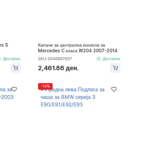
es S
Капаче за централна конзола за
Mercedes C класа W204 2007-2014
Достапно
SKU: 2046807607
Достапно
2,461.86 ден.
-10%