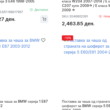
ја 3 E46 1998-2005
класа W204 2007-2014 / E к
C207 купе 2009=> / E класа
Достапно
2009 =>
53/51168217957
SKU: 2046802391
Нем
27 ден.
2,463.85 ден.
-10%
за чаша за BMW серија 1 E87
Поставка за чаша од странат
12
шоферот за BMW серија 5 E