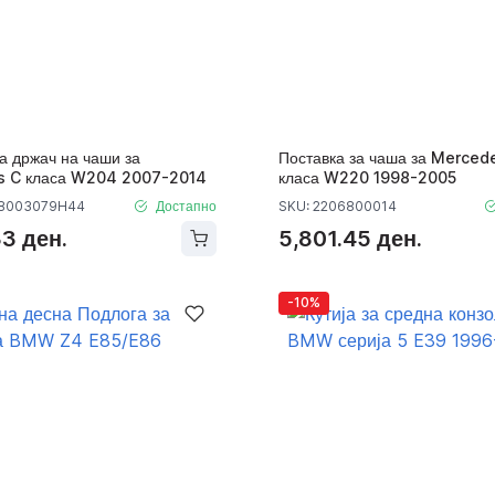
а држач на чаши за
Поставка за чаша за Merced
 C класа W204 2007-2014
класа W220 1998-2005
68003079H44
Достапно
SKU: 2206800014
33 ден.
5,801.45 ден.
-10%