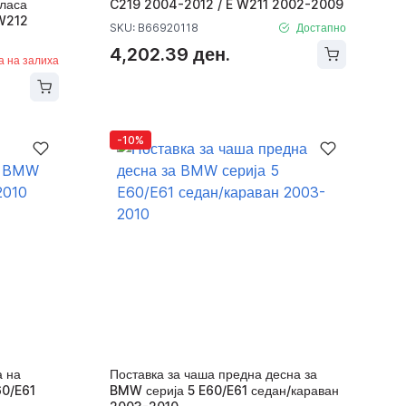
ласа
C219 2004-2012 / E W211 2002-2009
 W212
SKU: B66920118
Достапно
4,202.39 ден.
а на залиха
-10%
а на
Поставка за чаша предна десна за
60/E61
BMW серија 5 E60/E61 седан/караван