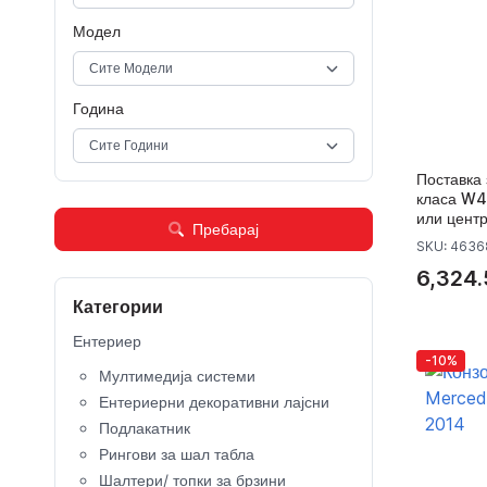
Модел
Година
Поставка
класа W4
или цент
Пребарај
SKU: 463
6,324.
Категории
Ентериер
-10%
Мултимедија системи
Ентериерни декоративни лајсни
Подлакатник
Рингови за шал табла
Шалтери/ топки за брзини