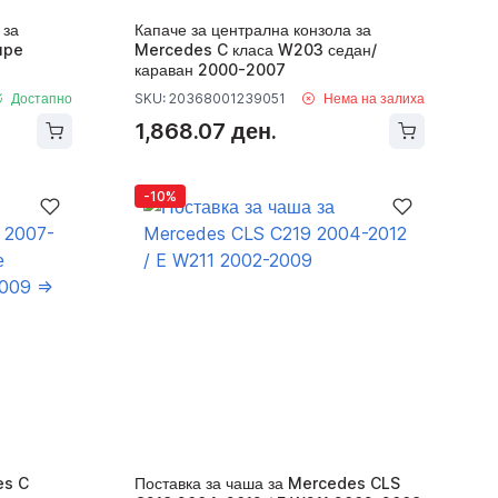
 за
Капаче за централна конзола за
upe
Mercedes C класа W203 седан/
караван 2000-2007
Достапно
SKU: 20368001239051
Нема на залиха
1,868.07 ден.
-10%
es C
Поставка за чаша за Mercedes CLS