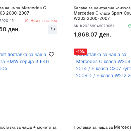
 за чаша за Mercedes C
Капаче за централна конзола
203 2000-2007
Mercedes C класа Sport Co
W203 2000-2007
6920115
Нема на залиха
SKU: 20368046079051
60 ден.
1,868.07 ден.
-10%
оставка за чаша + монети за
Поставка за чаша за Merced