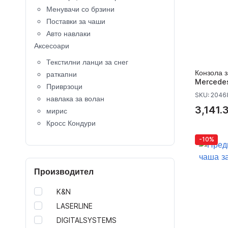
Менувачи со брзини
Поставки за чаши
Авто навлаки
Аксесоари
Текстилни ланци за снег
Конзола з
раткапни
Mercedes
Приврзоци
SKU: 204
навлака за волан
3,141.
мирис
Кросс Кондури
Крос Кациги
-10%
копче за клучеви
Капачки за вентили
Производител
Калобрани
детско седиште
K&N
кровни носачи
LASERLINE
Багажници за велосипеди
DIGITALSYSTEMS
Кровни куфери