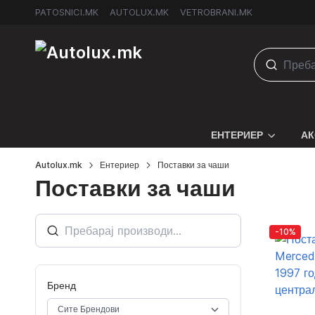
PATOSNICI.MK
AUTOLUX.MK
VETROBRANI.MK
ЕНТЕРИЕР
АК
Autolux.mk
Ентериер
Поставки за чаши
Поставки за чаши
-10%
Бренд