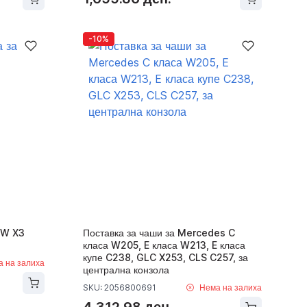
-10%
MW X3
Поставка за чаши за Mercedes C
класа W205, E класа W213, E класа
купе C238, GLC X253, CLS C257, за
а на залиха
централна конзола
SKU: 2056800691
Нема на залиха