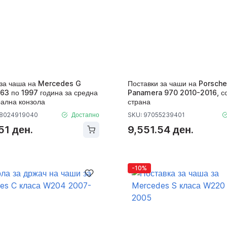
 за чаша на Mercedes G
Поставки за чаши на Porsche
63 по 1997 година за средна
Panamera 970 2010-2016, с
рална конзола
страна
68024919040
Достапно
SKU: 97055239401
51 ден.
9,551.54 ден.
-10%