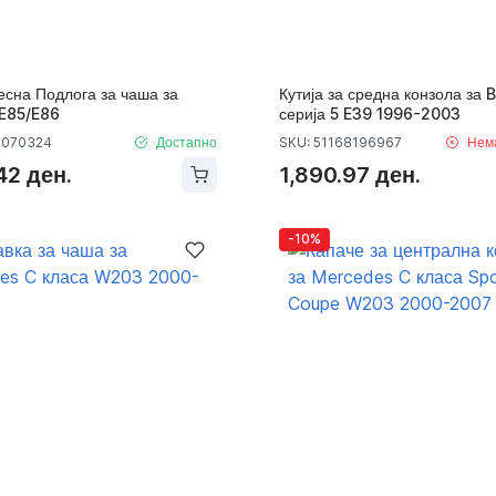
есна Подлога за чаша за
Кутија за средна конзола за
E85/E86
серија 5 E39 1996-2003
7070324
Достапно
SKU: 51168196967
Нем
42 ден.
1,890.97 ден.
-10%