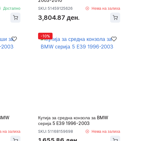
2003-2010
Достапно
SKU: 51459125626
Нема на залиха
3,804.87 ден.
-10%
 BMW
Кутија за средна конзола за BMW
серија 5 E39 1996-2003
а на залиха
SKU: 51168159698
Нема на залиха
1,655.86 ден.