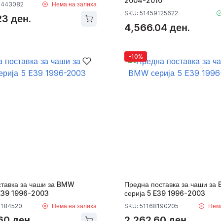
2004-2010
0443082
Нема на залиха
SKU: 51459125622
23 ден.
4,566.04 ден.
-10%
ставка за чаши за BMW
Предна поставка за чаши за
 E39 1996-2003
серија 5 E39 1996-2003
8184520
Нема на залиха
SKU: 51168190205
Нем
60 ден.
2,262.60 ден.