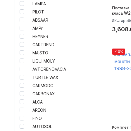
LAMPA
Додатоци за итни случаи
Поставка
PILOT
Екстериер
класа W
ABSAAR
SKU: apb6
Кровни носачи за таван
3,608.
AMPri
Лајсни за врати
Метални капаци за мотор
HEYNER
Тунинг ретровизори
CARTREND
Звучен генератор MaxhausT
-10%
MAISTO
Тунинг хауби
LIQUI MOLY
Подкрила
AVTORENOVACIA
Додатоци за браници
TURTLE WAX
Спојлери Motordrome Design
Тунинг прагови
CARMODO
Резервни делови за тунинг
CARBONAX
браници
ALCA
Тунинг крила
AREON
Тунинг задни браници
FINO
Тунинг предни браници
AUTOSOL
Тунинг Спојлери
Комплет п