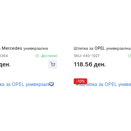
а Mercedes универзална
Штипка за OPEL универзална
0364
Достапно
SKU: V40-1027
ден.
118.56 ден.
-10%