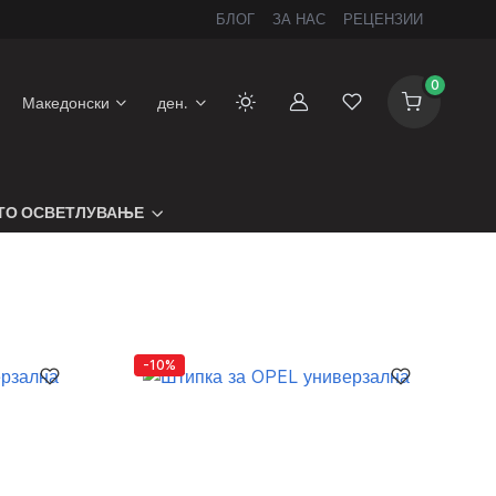
БЛОГ
ЗА НАС
РЕЦЕНЗИИ
0
Македонски
ден.
Сметка
Листа на желби
ТО ОСВЕТЛУВАЊЕ
-10%