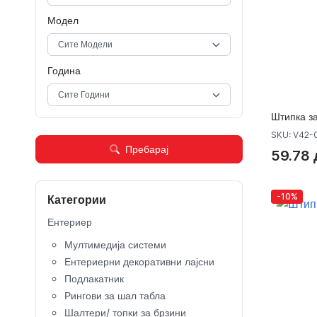
Модел
Година
Штипка з
SKU: V42-
Пребарај
59.78 
-10%
Категории
Ентериер
Мултимедија системи
Ентериерни декоративни лајсни
Подлакатник
Рингови за шал табла
Шалтери/ топки за брзини