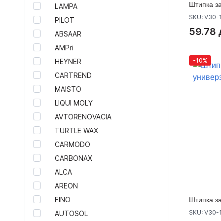
Штипка з
LAMPA
Додатоци за итни случаи
SKU: V30-
PILOT
Екстериер
59.78 
ABSAAR
Кровни носачи за таван
AMPri
Лајсни за врати
Метални капаци за мотор
-10%
HEYNER
Тунинг ретровизори
CARTREND
Звучен генератор MaxhausT
MAISTO
Тунинг хауби
LIQUI MOLY
Подкрила
AVTORENOVACIA
Додатоци за браници
TURTLE WAX
Спојлери Motordrome Design
Тунинг прагови
CARMODO
Резервни делови за тунинг
CARBONAX
браници
ALCA
Тунинг крила
AREON
Тунинг задни браници
FINO
Штипка з
Тунинг предни браници
SKU: V30-
AUTOSOL
Тунинг Спојлери