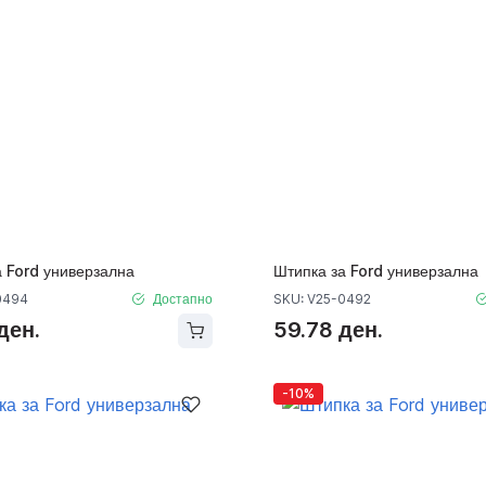
а Ford универзална
Штипка за Ford универзална
0494
Достапно
SKU: V25-0492
ден.
59.78 ден.
-10%