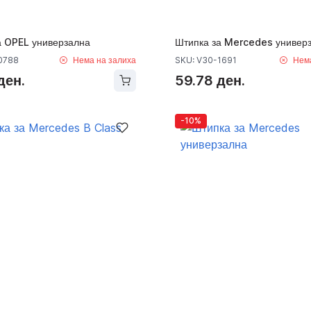
а OPEL универзална
Штипка за Mercedes универ
0788
Нема на залиха
SKU: V30-1691
Нем
ден.
59.78 ден.
-10%