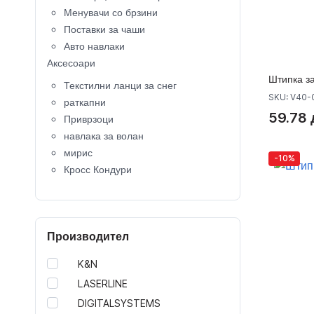
Менувачи со брзини
Поставки за чаши
Авто навлаки
Аксесоари
Штипка з
Текстилни ланци за снег
SKU: V40-
раткапни
59.78 
Приврзоци
навлака за волан
мирис
-10%
Кросс Кондури
Крос Кациги
копче за клучеви
Капачки за вентили
Производител
Калобрани
детско седиште
K&N
кровни носачи
LASERLINE
Багажници за велосипеди
DIGITALSYSTEMS
Кровни куфери