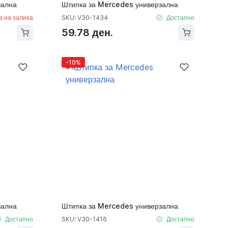
зална
Штипка за Mercedes универзална
а на залиха
SKU: V30-1434
Достапно
59.78 ден.
-10%
зална
Штипка за Mercedes универзална
Достапно
SKU: V30-1416
Достапно