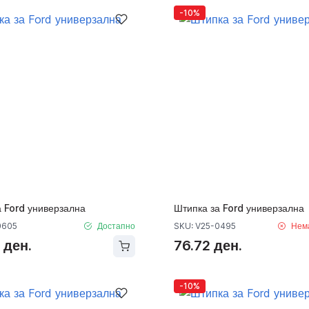
-10%
а Ford универзална
Штипка за Ford универзална
0605
Достапно
SKU: V25-0495
Нем
 ден.
76.72 ден.
-10%