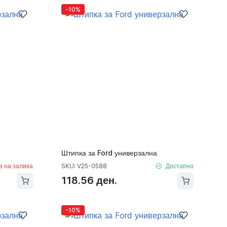
-10%
Штипка за Ford универзална
а на залиха
SKU: V25-0588
Достапно
118.56 ден.
-10%