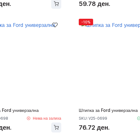
ден.
59.78 ден.
-10%
а Ford универзална
Штипка за Ford универзална
0698
Нема на залиха
SKU: V25-0699
ден.
76.72 ден.