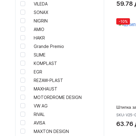
59.78 
Тунинг издуви
VILEDA
Капаци за странични огледала
SONAX
Тунинг решетки
NIGRIN
-10%
Капачки за алуминскии фелни
AMIO
Полумесеци
HAKR
Спојлери Maxton Design
Grande Premio
Прагови и ролбари за SUV теренци
Тунинг боди китови
SLIME
Дифузери за тунинг браници
KOMPLAST
Протектори за задни браници
EGR
Огледала
REZAW-PLAST
Амблеми за автомобили
MAXHAUST
Консумативи
MOTORDROME DESIGN
Продукти K&N
VW AG
Штипка з
моторни масла
RIVAL
додатоци за горива и масла
SKU: V25-
Сензори за надворешна
AVISA
63.76 
температура
MAXTON DESIGN