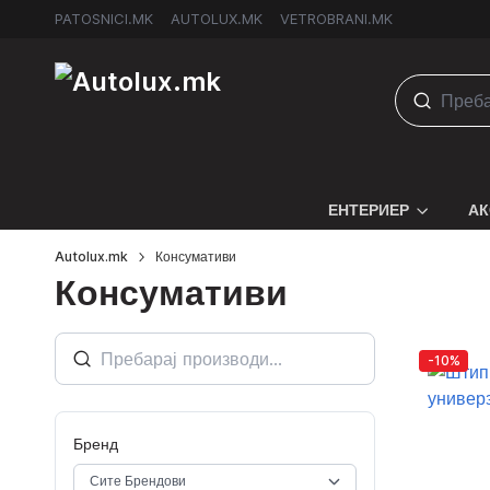
PATOSNICI.MK
AUTOLUX.MK
VETROBRANI.MK
ЕНТЕРИЕР
АК
Autolux.mk
Консумативи
Консумативи
-10%
Бренд