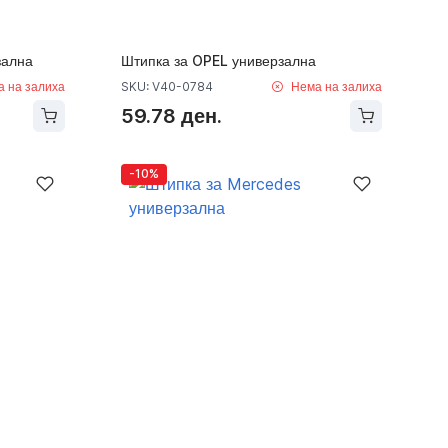
зална
Штипка за OPEL универзална
а на залиха
SKU: V40-0784
Нема на залиха
59.78 ден.
-10%