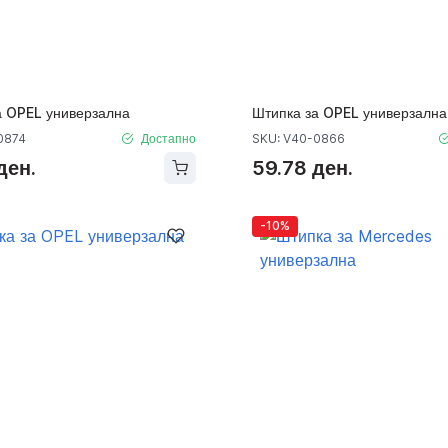
а OPEL универзална
Штипка за OPEL универзална
0874
Достапно
SKU: V40-0866
ден.
59.78 ден.
-10%