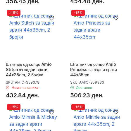
356.45 ден.
454.48 ден.
-15%
-15%
Штитник од сонце Amio
Штитник од сонце Amio
Stitch за задни врати
Princess за задни врати
44x35cm, 2 бројки
44x35cm
SKU: AMIO-S59378
SKU: AMIO-S59333
Нема на залиха
Достапно
432.84 ден.
506.23 ден.
-15%
-15%