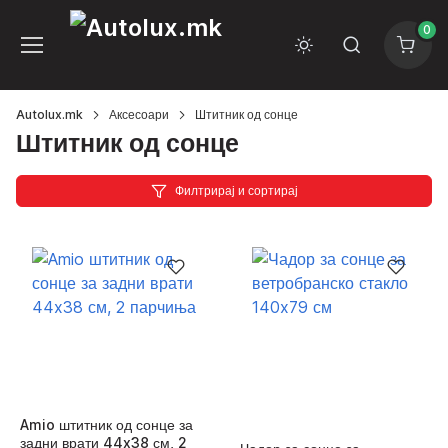
0
Autolux.mk
Аксесоари
Штитник од сонце
Штитник од сонце
Филтрирај и сортирај
Amio штитник од сонце за
задни врати 44x38 см, 2