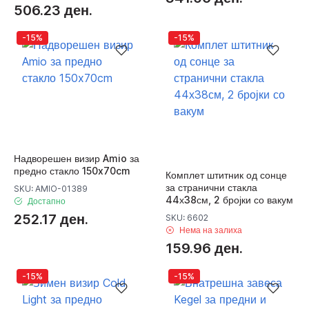
506.23 ден.
-15%
-15%
Надворешен визир Amio за
предно стакло 150x70cm
Комплет штитник од сонце
за странични стакла
SKU: AMIO-01389
44х38см, 2 бројки со вакум
Достапно
252.17 ден.
SKU: 6602
Нема на залиха
159.96 ден.
-15%
-15%