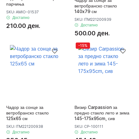
Чадор за сонце за
парчиња
ветробранско стакло
140x79 см
SKU: AMIO-01537
Достапно
SKU: ITM221200939
210.00 ден.
Достапно
500.00 ден.
-15%
Чадор за сонце за
Визир Carpassion за
ветробранско стакло
предно стакло лето и зима
125x65 см
145-175x95cm, сив
SKU: ITM221200938
SKU: CP-100111
Достапно
Достапно