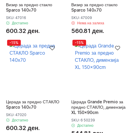
Визир за предно стакло
Визир за предно стакло
Sparco 140х70
Sparco 140х70
SKU: 47016
SKU: 47009
Достапно
Нема на залиха
600.32 ден.
560.81 ден.
-15%
-15%
Церада за предно СТАКЛО
Церада Grande Premio за
Sparco 140х70
предно СТАКЛО, димензија
XL 150x90cm
SKU: 47020
Достапно
SKU: 6 50239
Достапно
600.32 ден.