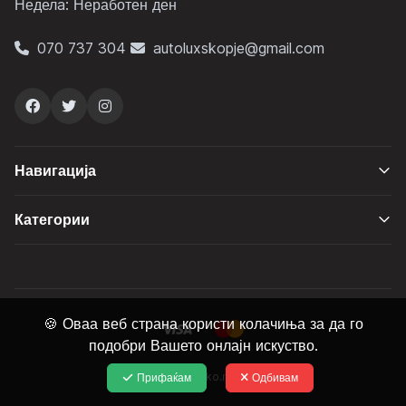
Неделa: Неработен ден
070 737 304
autoluxskopje@gmail.com
Навигација
Категории
🍪 Оваа веб страна користи колачиња за да го
подобри Вашето онлајн искуство.
AutoLux.mk © zako.mk 2026
Прифаќам
Одбивам