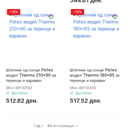
544.81 ден.
-15%
-15%
Штитник од сонце Petex
Штитник од сонце Petex
модел Thermo 210x90 за
модел Thermo 180x85 за
теренци и караван
теренци и караван
SKU: 48110700
SKU: 48110300
Достапно
Достапно
512.82 ден.
517.52 ден.
1 од 1
60 по страница