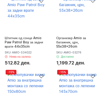
Штитник од сонце Amio
Организер Amio за
Paw Patrol Boy за задни
багажник, црн,
врати 44x35cm
55x38x26cm
SKU: AMIO-S34022
SKU: AMIO-03276
Нема на залиха
Достапно
512.82 ден.
1,199.72 ден.
-15%
-15%