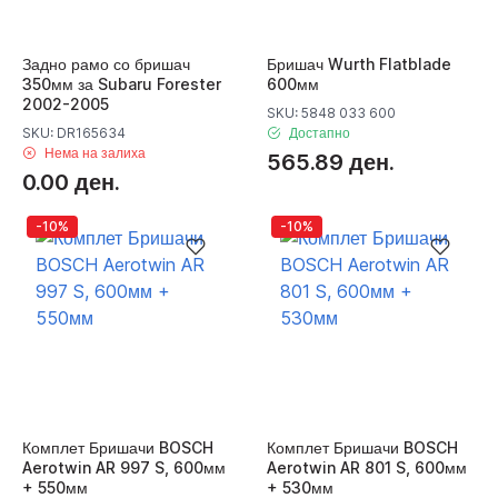
Задно рамо со бришач
Бришач Wurth Flatblade
350мм за Subaru Forester
600мм
2002-2005
SKU: 5848 033 600
SKU: DR165634
Достапно
Нема на залиха
565.89 ден.
0.00 ден.
-10%
-10%
Комплет Бришачи BOSCH
Комплет Бришачи BOSCH
Aerotwin AR 997 S, 600мм
Aerotwin AR 801 S, 600мм
+ 550мм
+ 530мм