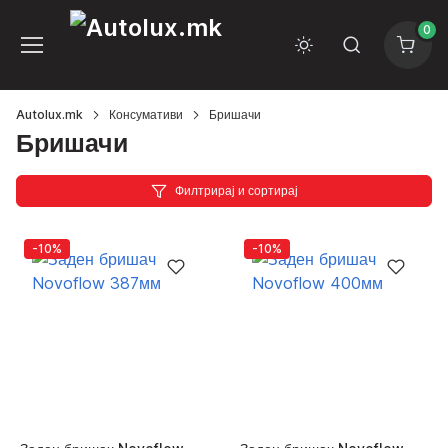
0
Autolux.mk
Консумативи
Бришачи
Бришачи
Филтрирај и сортирај
-10%
-10%