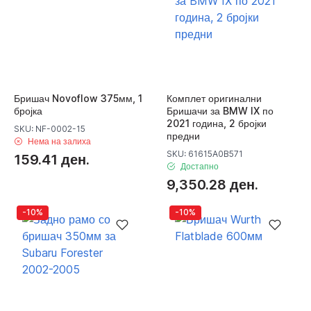
Бришач Novoflow 375мм, 1
Комплет оригинални
бројка
Бришачи за BMW IX по
2021 година, 2 бројки
SKU: NF-0002-15
предни
Нема на залиха
SKU: 61615A0B571
159.41 ден.
Достапно
9,350.28 ден.
-10%
-10%