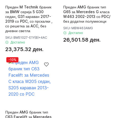
Преден M Technik браник
Преден AMG браник тип
за BMW серија 5 G30
G65 за Mercedes G класа
седан, G31 караван 2017-
W463 2002-2013 со PDC/
2019 со PDC, со прскалки ,
без додатни полумесеци
со решетка за ACC, без
SKU: MBW463AMG
дневни светла
Достапно
SKU: BM51027-E1Y(B)+4AC
26,501.58 ден.
Достапно
23,375.32 ден.
-10%
Преден AMG браник тип
C63 Facelift за Mercedes