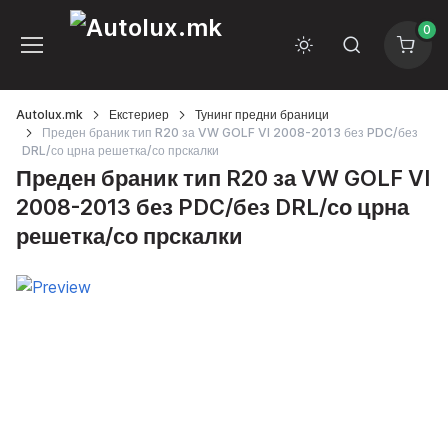
0
Autolux.mk
Екстериер
Тунинг предни браници
Преден браник тип R20 за VW GOLF VI 2008-2013 без PDC/без
DRL/со црна решетка/со прскалки
Преден браник тип R20 за VW GOLF VI
2008-2013 без PDC/без DRL/со црна
решетка/со прскалки