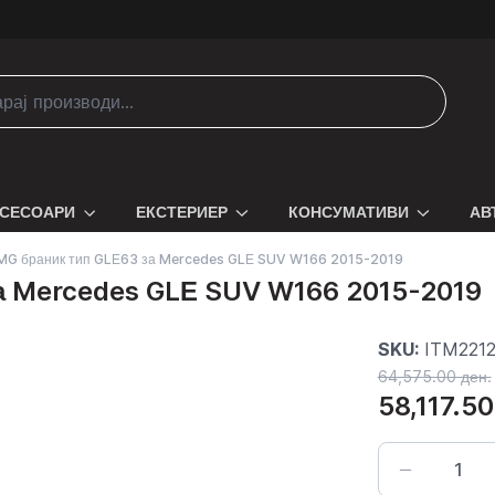
СЕСОАРИ
ЕКСТЕРИЕР
КОНСУМАТИВИ
АВ
MG браник тип GLЕ63 за Mercedes GLЕ SUV W166 2015-2019
а Mercedes GLЕ SUV W166 2015-2019
SKU:
ITM221
64,575.00 ден.
58,117.50