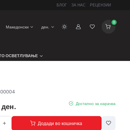
БЛОГ
ЗА НАС
РЕЦЕНЗИИ
0
Македонски
ден.
Сметка
Листа на желби
ТО ОСВЕТЛУВАЊЕ
200004
Достапно за нарачка
 ден.
Додади во кошничка