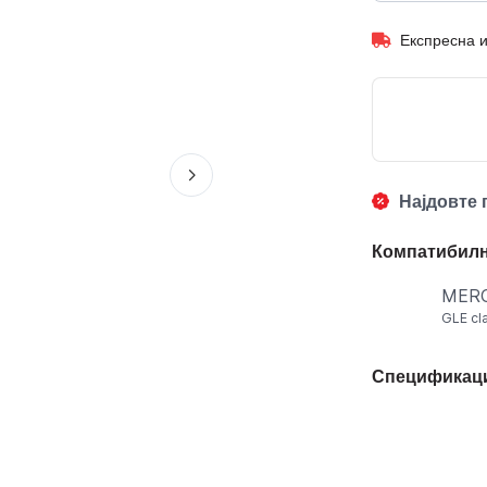
Експресна 
Најдовте 
Компатибилн
MER
GLE cl
Спецификац