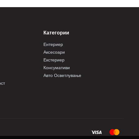
Категории
Ентериер
Аксесоари
Екстериер
Консумативи
Авто Осветлување
ост