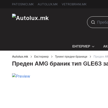
PATOSNICI.MK
AUTOLUX.MK
VETROBRANI.MK
ЕНТЕРИЕР
АК
Autolux.mk
Екстериер
Тунинг предни браници
Преден A
Преден AMG браник тип GLЕ63 з