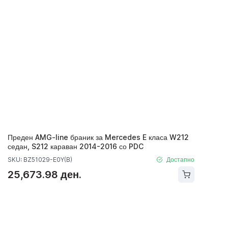
Преден AMG-line браник за Mercedes E класа W212
седан, S212 караван 2014-2016 со PDC
SKU: BZ51029-E0Y(B)
Достапно
25,673.98 ден.