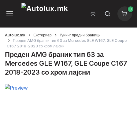
0
Autolux.mk
Екстериер
Тунинг предни браници
Преден AMG браник тип 63 за Mercedes GLE W167, GLE Coupe
C167 2018-2023 со хром лајсни
Преден AMG браник тип 63 за
Mercedes GLE W167, GLE Coupe C167
2018-2023 со хром лајсни