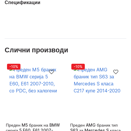
Спецификации
Слични производи
-10%
-10%
Преден M5 браник на BMW
Преден AMG браник тип
серија 5 E60, E61 2007-
S63 за Mercedes S класа