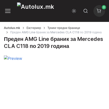
0
Autolux.mk
Екстериер
Тунинг предни браници
Преден AMG Line браник за Mercedes CLA C118 по 2019 година
Преден AMG Line браник за Mercedes
CLA C118 по 2019 година