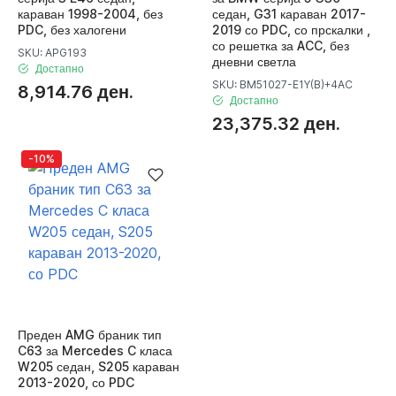
караван 1998-2004, без
седан, G31 караван 2017-
PDC, без халогени
2019 со PDC, со прскалки ,
со решетка за ACC, без
SKU: APG193
дневни светла
Достапно
SKU: BM51027-E1Y(B)+4AC
8,914.76 ден.
Достапно
23,375.32 ден.
-10%
Преден AMG браник тип
C63 за Mercedes C класа
W205 седан, S205 караван
2013-2020, со PDC