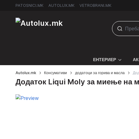
PATOSNICI.MK
AUTOLUX.MK
VETROBRANI.MK
ЕНТЕРИЕР
АК
Autolux.mk
Консумативи
додатоци за горива и масла
Дод
Додаток Liqui Moly за миење на