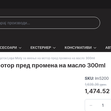
СЕСОАРИ
ЕКСТЕРИЕР
КОНСУМАТИВИ
АВ
аток Liqui Moly за миење на мотор пред промена на масло 300ml
 мотор пред промена на масло 300ml
SKU:
lm5200
1,638.36 ден.
1,474.52