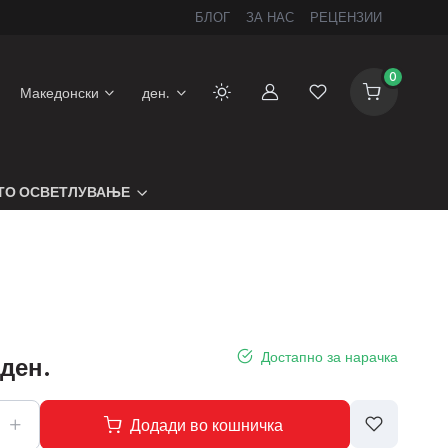
БЛОГ
ЗА НАС
РЕЦЕНЗИИ
0
Македонски
ден.
Сметка
Листа на желби
ТО ОСВЕТЛУВАЊЕ
Достапно за нарачка
 ден.
Додади во кошничка