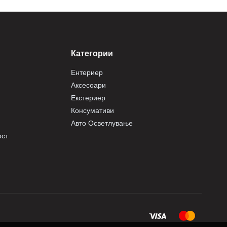
Категории
Ентериер
Аксесоари
Екстериер
Консумативи
Авто Осветлување
ост