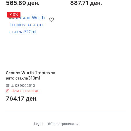
565.89 ден.
887.71 ден.
-10%
Лепило Wurth Tropics за
авто стакла310ml
SKU: 089002610
Нема на залиха
764.17 ден.
1 од 1
60 по страница