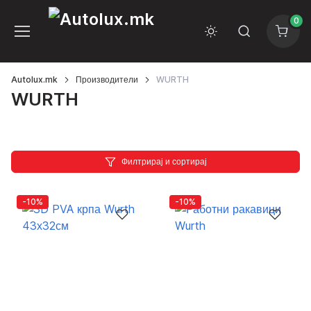
0
Autolux.mk
Производители
WURTH
WURTH
Филтрирај и сортирај
-10%
-10%