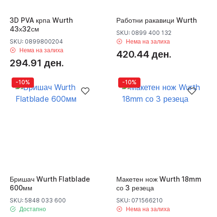
3D PVA крпа Wurth
Работни ракавици Wurth
43х32см
SKU: 0899 400 132
SKU: 0899800204
Нема на залиха
Нема на залиха
420.44 ден.
294.91 ден.
-10%
-10%
Бришач Wurth Flatblade
Макетен нож Wurth 18mm
600мм
со 3 резеца
SKU: 5848 033 600
SKU: 071566210
Достапно
Нема на залиха