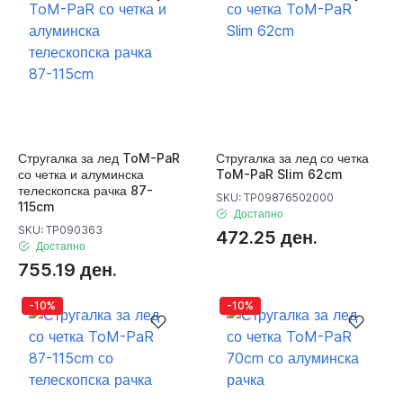
Стругалка за лед ToM-PaR
Стругалка за лед со четка
со четка и алуминска
ToM-PaR Slim 62cm
телескопска рачка 87-
SKU: TP09876502000
115cm
Достапно
SKU: TP090363
472.25 ден.
Достапно
755.19 ден.
-10%
-10%