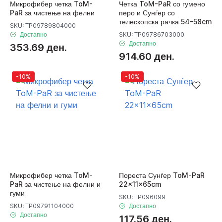
Микрофибер четка ToM-
Четка ToM-PaR со гумено
PaR за чистење на фелни
перо и Сунѓер со
телескопска рачка 54-58cm
SKU: TP09789804000
Достапно
SKU: TP09786703000
Достапно
353.69 ден.
914.60 ден.
-10%
-10%
Микрофибер четка ToM-
Пореста Сунѓер ToM-PaR
PaR за чистење на фелни и
22x11x65cm
гуми
SKU: TP096099
SKU: TP09791104000
Достапно
Достапно
117.56 ден.