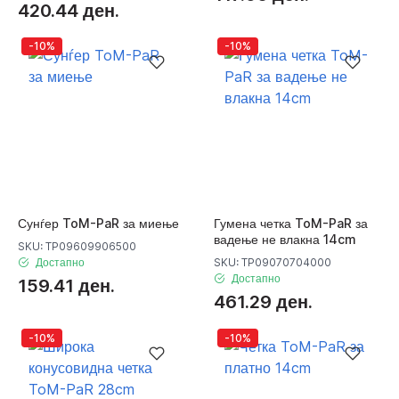
420.44 ден.
-10%
-10%
Сунѓер ToM-PaR за миење
Гумена четка ToM-PaR за
вадење не влакна 14cm
SKU: TP09609906500
Достапно
SKU: TP09070704000
Достапно
159.41 ден.
461.29 ден.
-10%
-10%