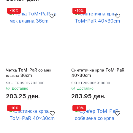
-10%
-10%
Четка ToM-PaR со мек
Синтетична крпа ToM-PaR
влакна 36cm
40x30cm
SKU: TP09012703000
SKU: TP09005910000
Достапно
Достапно
203.25 ден.
283.95 ден.
-10%
-10%