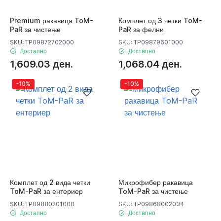
Premium ракавица ToM-
Комплет од 3 четки ToM-
PaR за чистење
PaR за фелни
SKU: TP09872702000
SKU: TP09879601000
Достапно
Достапно
1,609.03 ден.
1,068.04 ден.
-10%
-10%
Комплет од 2 вида четки
Микрофибер ракавица
ToM-PaR за ентериер
ToM-PaR за чистење
SKU: TP09880201000
SKU: TP09868002034
Достапно
Достапно