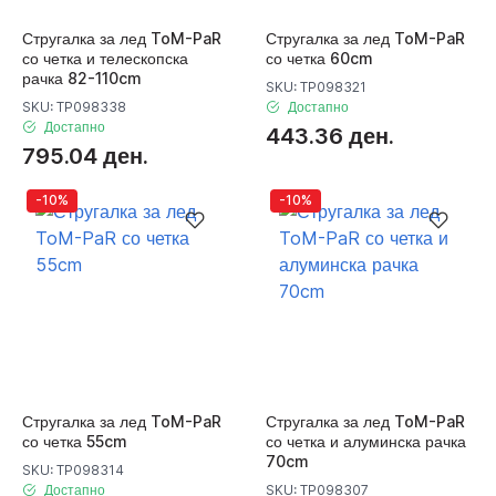
Стругалка за лед ToM-PaR
Стругалка за лед ToM-PaR
со четка и телескопска
со четка 60cm
рачка 82-110cm
SKU: TP098321
SKU: TP098338
Достапно
Достапно
443.36 ден.
795.04 ден.
-10%
-10%
Стругалка за лед ToM-PaR
Стругалка за лед ToM-PaR
со четка 55cm
со четка и алуминска рачка
70cm
SKU: TP098314
Достапно
SKU: TP098307