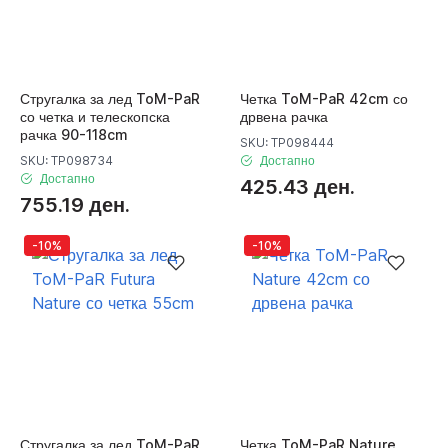
Стругалка за лед ToM-PaR
Четка ToM-PaR 42cm со
со четка и телескопска
дрвена рачка
рачка 90-118cm
SKU: TP098444
SKU: TP098734
Достапно
Достапно
425.43 ден.
755.19 ден.
-10%
-10%
Стругалка за лед ToM-PaR
Четка ToM-PaR Nature