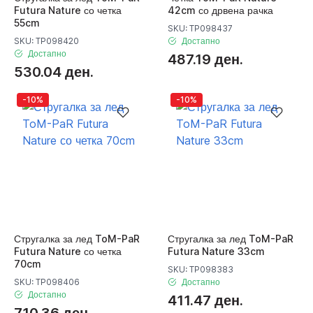
Futura Nature со четка
42cm со дрвена рачка
55cm
SKU: TP098437
SKU: TP098420
Достапно
Достапно
487.19 ден.
530.04 ден.
-10%
-10%
Стругалка за лед ToM-PaR
Стругалка за лед ToM-PaR
Futura Nature со четка
Futura Nature 33cm
70cm
SKU: TP098383
SKU: TP098406
Достапно
Достапно
411.47 ден.