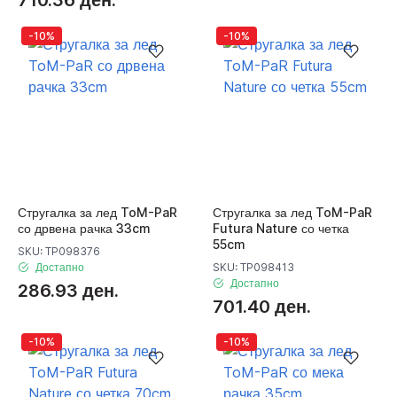
710.36 ден.
-10%
-10%
Стругалка за лед ToM-PaR
Стругалка за лед ToM-PaR
со дрвена рачка 33cm
Futura Nature со четка
55cm
SKU: TP098376
Достапно
SKU: TP098413
Достапно
286.93 ден.
701.40 ден.
-10%
-10%