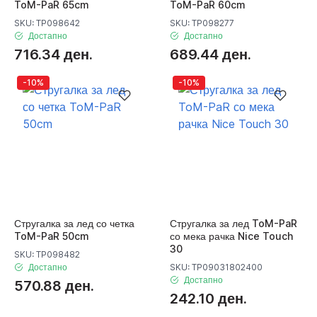
ToM-PaR 65cm
ToM-PaR 60cm
SKU: TP098642
SKU: TP098277
Достапно
Достапно
716.34 ден.
689.44 ден.
-10%
-10%
Стругалка за лед со четка
Стругалка за лед ToM-PaR
ToM-PaR 50cm
со мека рачка Nice Touch
30
SKU: TP098482
Достапно
SKU: TP09031802400
Достапно
570.88 ден.
242.10 ден.