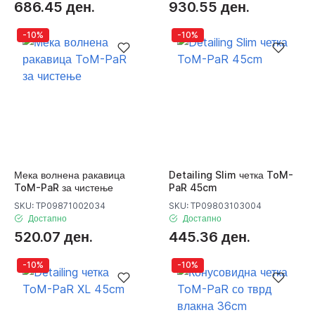
686.45 ден.
930.55 ден.
-10%
-10%
Мека волнена ракавица
Detailing Slim четка ToM-
ToM-PaR за чистење
PaR 45cm
SKU: TP09871002034
SKU: TP09803103004
Достапно
Достапно
520.07 ден.
445.36 ден.
-10%
-10%