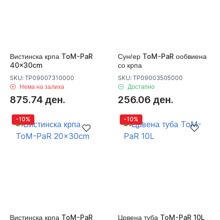
Вистинска крпа ToM-PaR
Сунѓер ToM-PaR ообвиена
40x30cm
со крпа
SKU: TP09007310000
SKU: TP09003505000
Нема на залиха
Достапно
875.74 ден.
256.06 ден.
-10%
-10%
Вистинска крпа ToM-PaR
Црвена туба ToM-PaR 10L