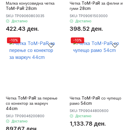
Малка конусовидна четка
Четка ToM-PaR за фелни и
ToM-PaR 28cm
гуми 28cm
SKU: TP09060803035
SKU: TP09061503000
Достапно
Достапно
422.43 ден.
398.52 ден.
-10%
-10%
Четка ToM-PaR за перење
Четка ToM-PaR со чупещо
со конектор за маркуч
рамо 54cm
44cm
SKU: TP09044800600
SKU: TP09046200800
Достапно
Достапно
1,133.78 ден.
897.67 ден.