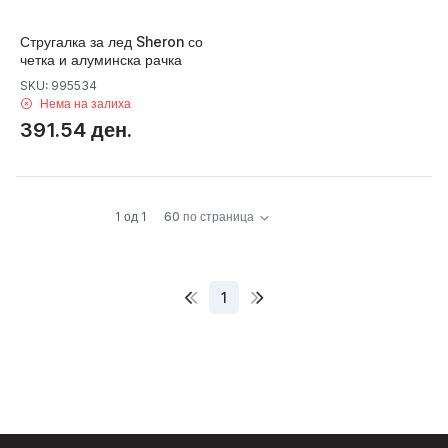
Стругалка за лед Sheron со
четка и алуминска рачка
SKU: 995534
Нема на залиха
391.54 ден.
1 од 1
60 по страница
1