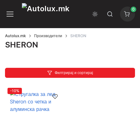
0
Autolux.mk
Производители
SHERON
SHERON
Филтрирај и сортирај
-10%