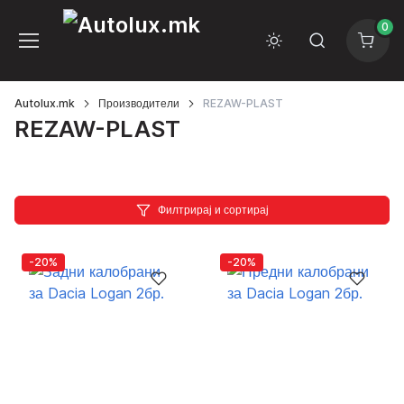
0
Autolux.mk
Производители
REZAW-PLAST
REZAW-PLAST
Филтрирај и сортирај
-20%
-20%