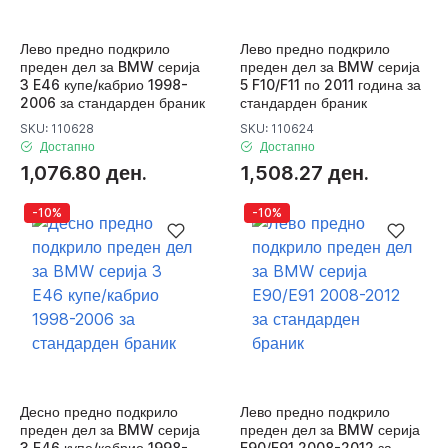
Лево предно подкрило
Лево предно подкрило
преден дел за BMW серија
преден дел за BMW серија
3 E46 купе/кабрио 1998-
5 F10/F11 по 2011 година за
2006 за стандарден браник
стандарден браник
SKU: 110628
SKU: 110624
Достапно
Достапно
1,076.80 ден.
1,508.27 ден.
-10%
-10%
Десно предно подкрило
Лево предно подкрило
преден дел за BMW серија
преден дел за BMW серија
3 E46 купе/кабрио 1998-
E90/E91 2008-2012 за