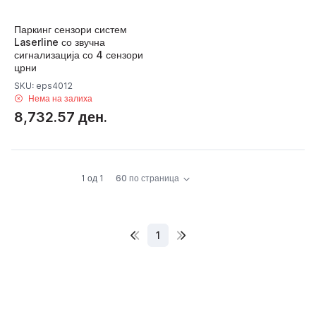
Паркинг сензори систем
Laserline со звучна
сигнализација со 4 сензори
црни
SKU: eps4012
Нема на залиха
8,732.57 ден.
1 од 1
60 по страница
1