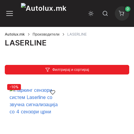
0
Autolux.mk
Производители
LASERLINE
LASERLINE
Филтрирај и сортирај
-10%