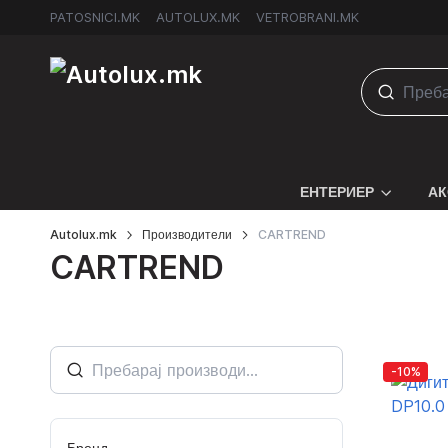
PATOSNICI.MK
AUTOLUX.MK
VETROBRANI.MK
ЕНТЕРИЕР
АК
Autolux.mk
Производители
CARTREND
CARTREND
-10%
Бренд