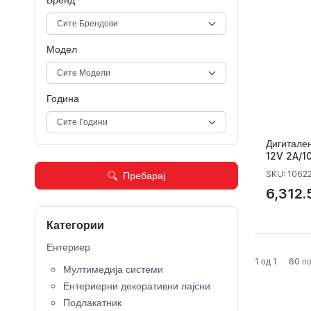
Модел
Година
Дигитале
12V 2A/1
SKU: 1062
Пребарај
6,312.
Категории
Ентериер
1 од 1
60 по
Мултимедија системи
Ентериерни декоративни лајсни
Подлакатник