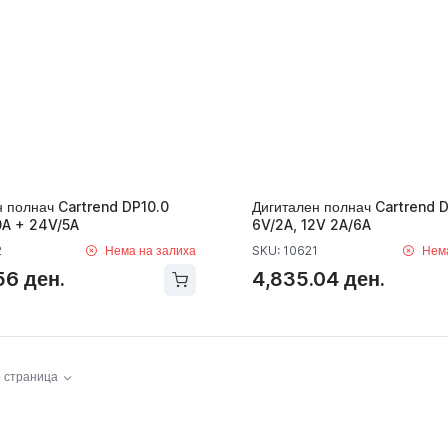
н полнач Cartrend DP10.0
Дигитален полнач Cartrend D
0A + 24V/5A
6V/2A, 12V 2A/6A
2
Нема на залиха
SKU: 10621
Нем
56 ден.
4,835.04 ден.
 страница