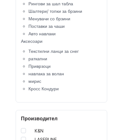
Рингови за шал табла
Шалтери/ топки за брзини
Менувачи со брзини
Поставки за чаши
Авто навлаки
Аксесоари
Текстилни ланци за снег
раткапни
Приврзоци
навлака за волан
мирис
Кросс Кондури
Крос Кациги
копче за клучеви
Капачки за вентили
Производител
Калобрани
детско седиште
K&N
кровни носачи
LASERLINE