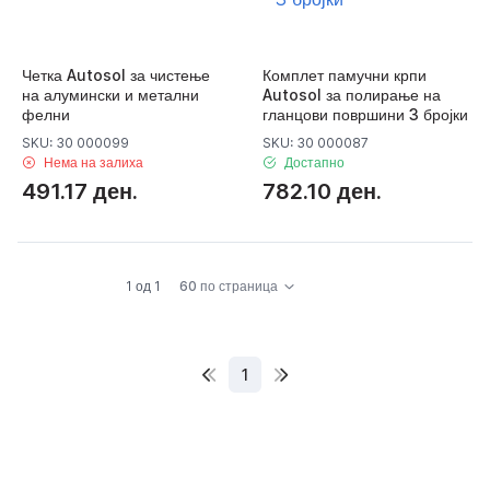
Четка Autosol за чистење
Комплет памучни крпи
на алумински и метални
Autosol за полирање на
фелни
гланцови површини 3 бројки
SKU: 30 000099
SKU: 30 000087
Нема на залиха
Достапно
491.17 ден.
782.10 ден.
1 од 1
60 по страница
1