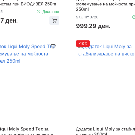
систем при БИОДИЗЕЛ 250ml
зголемување на моќноста пр
250ml
25
Достапно
SKU: lm3720
67 ден.
999.29 ден.
-10%
Liqui Moly Speed Tec за
Додаток Liqui Moly за стаби
ање на моќноста при дизел
на виско 300ml