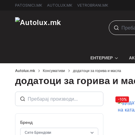
PATOSNICI.MK
AUTOLUX.MK
VETROBRANI.MK
ЕНТЕРИЕР
АК
Autolux.mk
Консумативи
додатоци за горива и масла
додатоци за горива и ма
-10%
Бренд