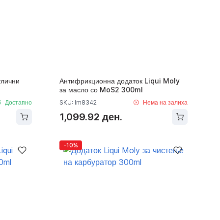
улични
Антифрикционна додаток Liqui Moly
за масло со MoS2 300ml
Достапно
SKU: lm8342
Нема на залиха
1,099.92 ден.
-10%