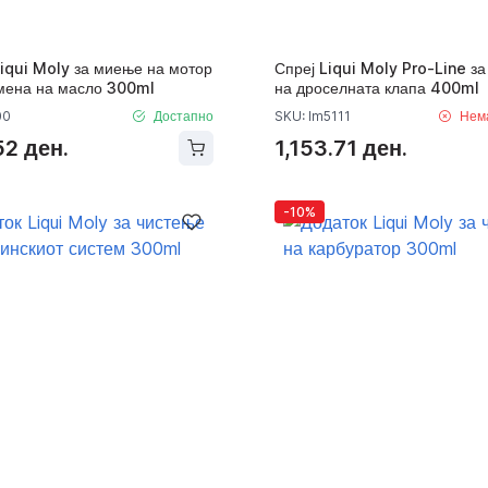
iqui Moly за миење на мотор
Спреј Liqui Moly Pro-Line з
мена на масло 300ml
на дроселната клапа 400ml
00
Достапно
SKU: lm5111
Нем
52 ден.
1,153.71 ден.
-10%