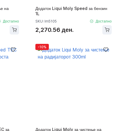
ње на
Додаток Liqui Moly Speed за бензин
1L
Достапно
SKU: lm5105
Достапно
2,270.56 ден.
-10%
EC за
Додаток Liqui Moly за чистење на