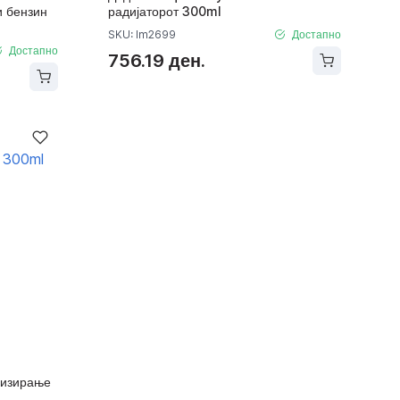
и бензин
радијаторот 300ml
SKU: lm2699
Достапно
Достапно
756.19 ден.
лизирање