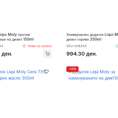
iqui Moly против
Универзален додаток Liqui M
ање на дизел 150ml
дизел гориво 250ml
44
Нема на залиха
SKU: lm8343
 ден.
994.30 ден.
-10%