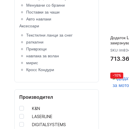
Менувачи со брзини
Поставки за чаши
Авто навлаки
Аксесоари
Текстилни ланци за снег
Додаток L
раткапни
замрзнув
Приврзоци
SKU: lm83
навлака за волан
713.36
мирис
Кросс Кондури
-10%
Крос Кациги
копче за клучеви
Капачки за вентили
Производител
Калобрани
детско седиште
K&N
кровни носачи
LASERLINE
Багажници за велосипеди
DIGITALSYSTEMS
Кровни куфери