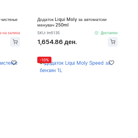
а чистење
Додаток Liqui Moly за автоматски
менувач 250ml
а на залиха
SKU: lm5135
Достапно
1,654.86 ден.
-10%