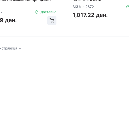
SKU: lm2672
22
Достапно
1,017.22 ден.
19 ден.
о страница