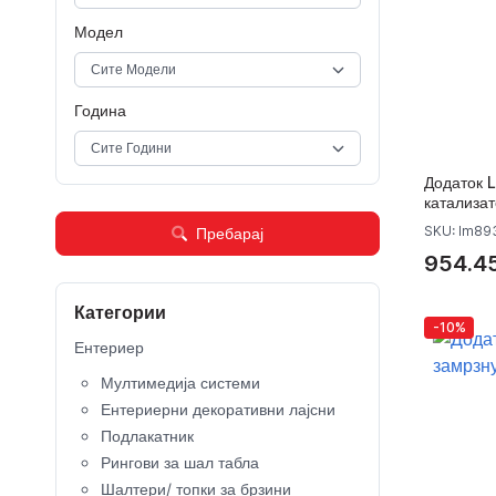
Модел
Година
Додаток L
катализа
SKU: lm89
Пребарај
954.45
Категории
-10%
Ентериер
Мултимедија системи
Ентериерни декоративни лајсни
Подлакатник
Рингови за шал табла
Шалтери/ топки за брзини