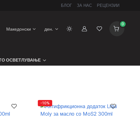
БЛОГ
ЗА НАС
РЕЦЕНЗИИ
0
Македонски
ден.
Сметка
Листа на желби
ТО ОСВЕТЛУВАЊЕ
-10%