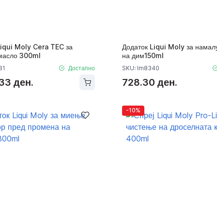
iqui Moly Cera TEC за
Додаток Liqui Moly за нама
масло 300ml
на дим150ml
81
Достапно
SKU: lm8340
33 ден.
728.30 ден.
-10%