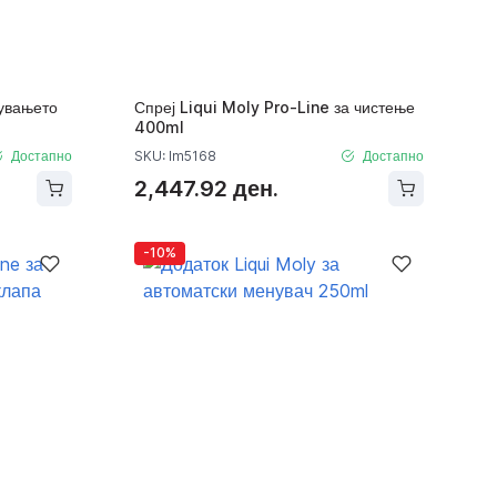
лувањето
Спреј Liqui Moly Pro-Line за чистење
400ml
Достапно
SKU: lm5168
Достапно
2,447.92 ден.
-10%