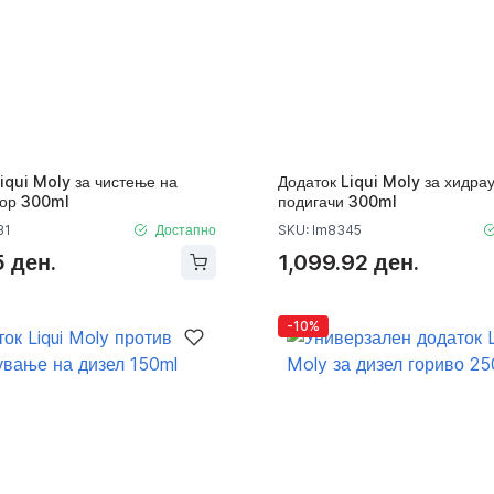
iqui Moly за чистење на
Додаток Liqui Moly за хидра
тор 300ml
подигачи 300ml
31
Достапно
SKU: lm8345
 ден.
1,099.92 ден.
-10%