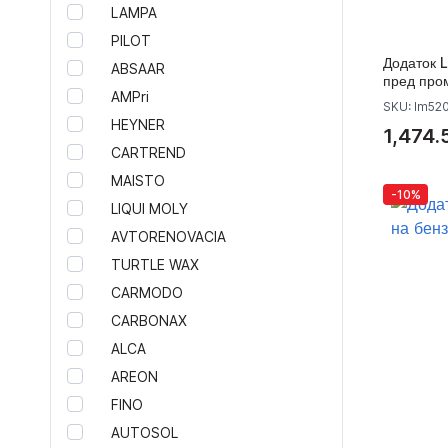
LAMPA
Додатоци за итни случаи
PILOT
Екстериер
Додаток L
ABSAAR
Кровни носачи за таван
пред про
AMPri
Лајсни за врати
SKU: lm52
Метални капаци за мотор
HEYNER
1,474.
Тунинг ретровизори
CARTREND
Звучен генератор MaxhausT
MAISTO
Тунинг хауби
-10%
LIQUI MOLY
Подкрила
AVTORENOVACIA
Додатоци за браници
TURTLE WAX
Спојлери Motordrome Design
Тунинг прагови
CARMODO
Резервни делови за тунинг
CARBONAX
браници
ALCA
Тунинг крила
AREON
Тунинг задни браници
FINO
Тунинг предни браници
AUTOSOL
Тунинг Спојлери